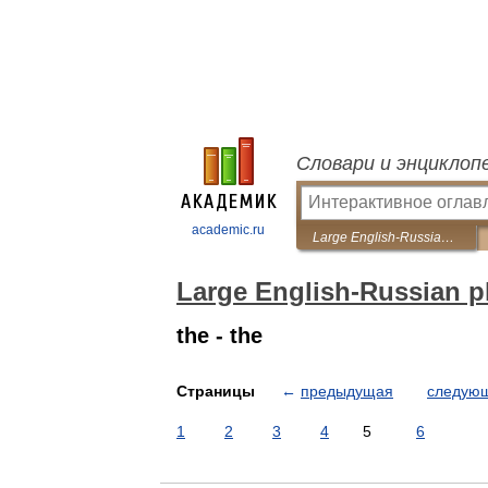
Словари и энциклоп
academic.ru
Large English-Russian phrasebook
Large English-Russian 
the - the
Страницы
←
предыдущая
следую
1
2
3
4
5
6