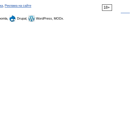
ка
,
Реклама на сайте
18+
omla,
Drupal,
WordPress, MODx.