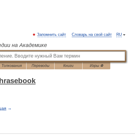
Запомнить сайт
Словарь на свой сайт
RU
едии на Академике
Толкования
Переводы
Книги
Игры ⚽
phrasebook
щая
→